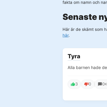
fakta om namn och n
Senaste n
Här är de skämt som ha
här
.
Tyra
Alla barnen hade de
3
0
0
K