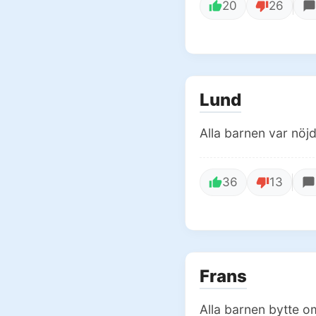
20
26
Lund
Alla barnen var nö
36
13
Frans
Alla barnen bytte o