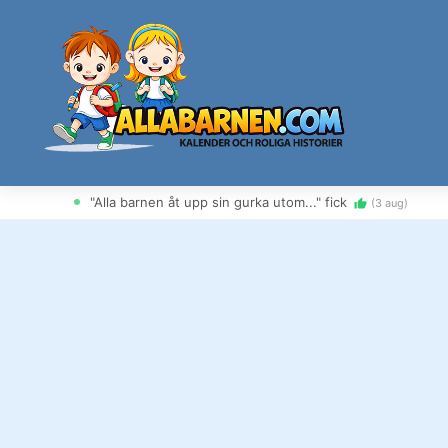
Hoppa
till
innehåll
"Alla barnen åt upp sin gurka utom..." fick
"Alla barnen överlevde flygkraschen förutom Anna, av..." 
(3 aug)