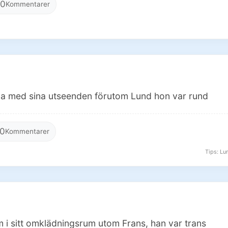
0
Kommentarer
jda med sina utseenden förutom Lund hon var rund
0
Kommentarer
Tips: Lun
m i sitt omklädningsrum utom Frans, han var trans