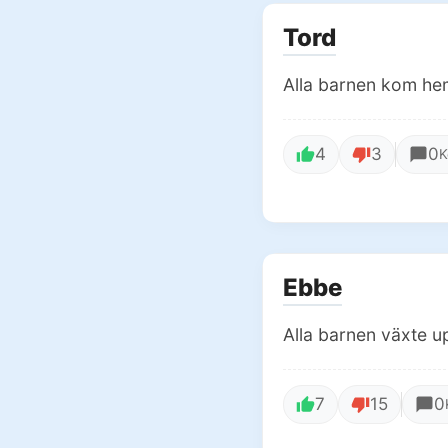
Tord
Alla barnen kom he
4
3
0
K
Ebbe
Alla barnen växte 
7
15
0