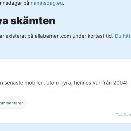
amnsdagar på
namnsdag.eu
.
ya skämten
r existerat på allabarnen.com under kortast tid.
Du hit
n senaste mobilen, utom Tyra, hennes var från 2004!
ommentarer
Tips: Dann