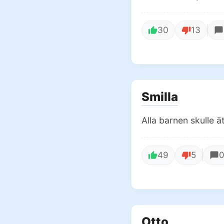
30
13
Smilla
Alla barnen skulle ä
49
5
Otto