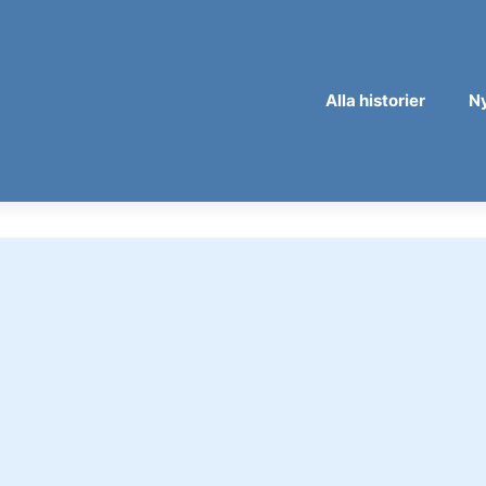
Alla historier
N
fick
(3 aug)