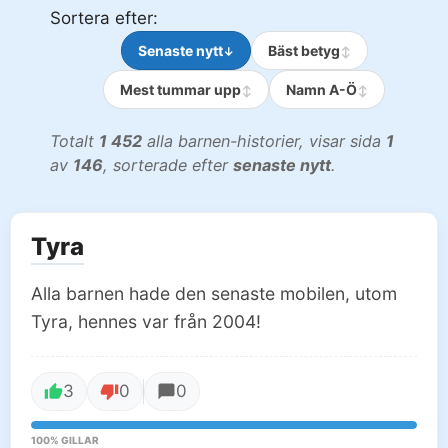
Sortera efter:
Senaste nytt
Bäst betyg
Mest tummar upp
Namn A-Ö
Totalt
1 452
alla barnen-historier, visar sida
1
av
146
, sorterade efter
senaste nytt
.
Tyra
Alla barnen hade den senaste mobilen, utom
Tyra, hennes var från 2004!
3
0
0
100% GILLAR