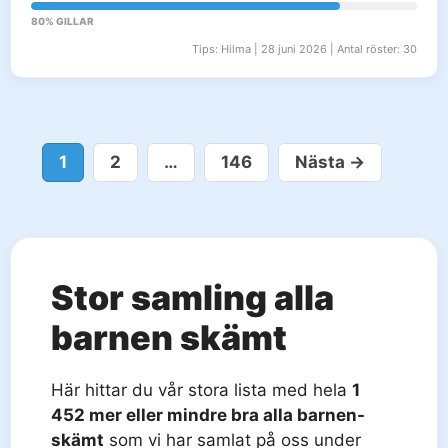
80% GILLAR
Tips: Hilma | 28 juni 2026 | Antal röster: 30
Sida
Sida
Sida
1
2
…
146
Nästa
→
Stor samling alla
barnen skämt
Här hittar du vår stora lista med hela
1
452 mer eller mindre bra alla barnen-
skämt
som vi har samlat på oss under