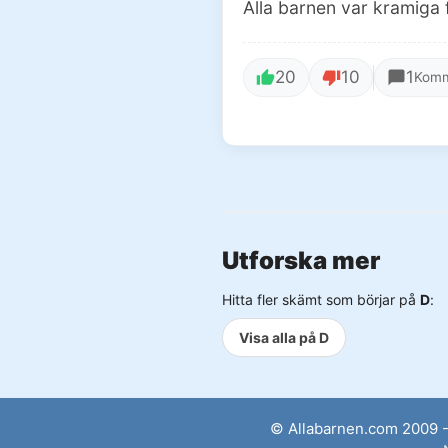
Alla barnen var kramiga 
20
10
1
Komm
Utforska mer
Hitta fler skämt som börjar på
D
:
Visa alla på D
© Allabarnen.com 2009 -