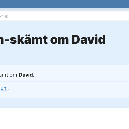
6 aug)
en-skämt om David
kämt om
David
.
juni
.