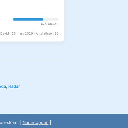
67% GILLAR
 David | 26 mars 2026 | Antal röster: 30
Ada
,
Hadar
nen-skämt |
Namntoppen
|