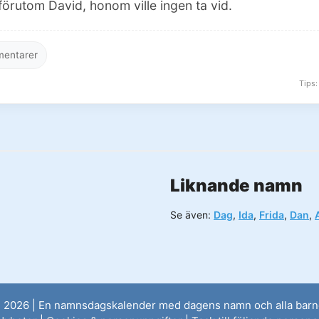
förutom David, honom ville ingen ta vid.
entarer
Tips:
Liknande namn
Se även:
Dag
,
Ida
,
Frida
,
Dan
,
 2026 | En namnsdagskalender med dagens namn och alla bar