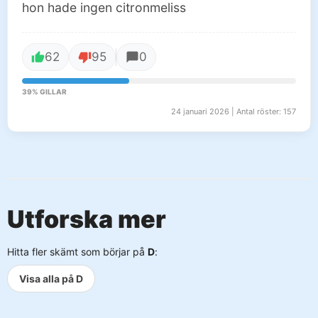
hon hade ingen citronmeliss
62
95
0
39% GILLAR
24 januari 2026 | Antal röster: 157
Utforska mer
Hitta fler skämt som börjar på
D
:
Visa alla på D