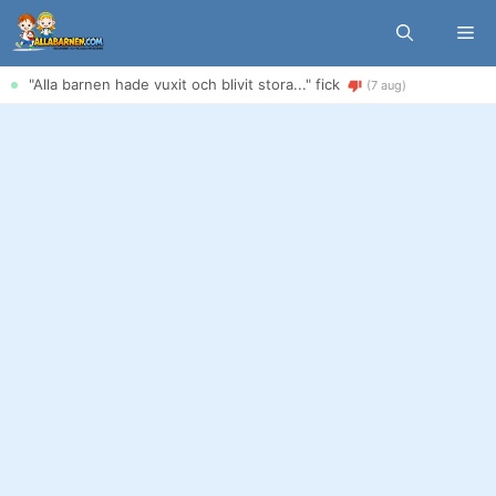
Hoppa
Me
till
innehåll
"Alla barnen hade vuxit och blivit stora..." fick
(7 aug)