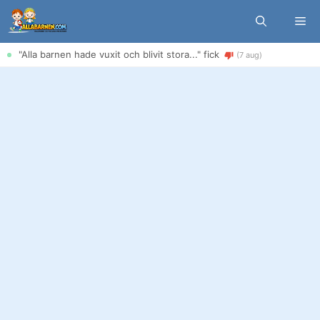
Hoppa
Me
till
innehåll
"Alla barnen hade vuxit och blivit stora..." fick
(7 aug)