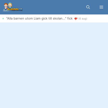
Hoppa
Me
till
innehåll
"Alla barnen utom Liam gick till skolan..." fick
(6 aug)