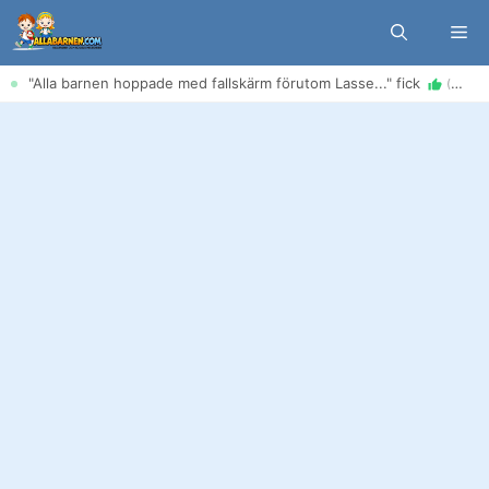
Hoppa
Me
till
innehåll
"Alla barnen hoppade med fallskärm förutom Lasse..." fick
(5 aug)